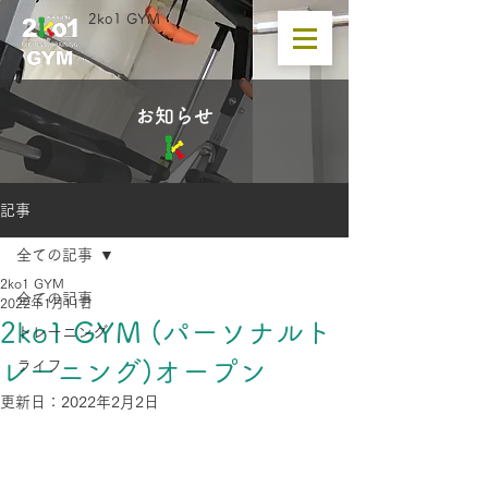
2ko1 GYM
​お知らせ
記事
全ての記事
2ko1 GYM
全ての記事
2022年1月11日
2ko1 GYM (パーソナルト
トレーニング
レーニング)オープン
ライフ
更新日：
2022年2月2日