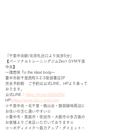
「千里中央駅/北改札出口より徒歩5分」
【パーソナルトレーニングジム2ko1 GYM千里
中央】
～理想体 To the ideal body～
豊中市新千里西町3-2-3笹部書店2F
完全予約制　ご予約は公式LINE、HPより承って
おります。
公式LINE：
https://lin.ee/ZGIW00V
HP:
https://www.2ko1-gym.com
☆千里中央・北千里・桃山台・服部緑地周辺に
お住いの方に通いやすい☆
☆豊中市・箕面市・吹田市・大阪市の多方面の
お客様よりご来店いただいております☆
☆～ボディメイク～筋力アップ・ダイエット・