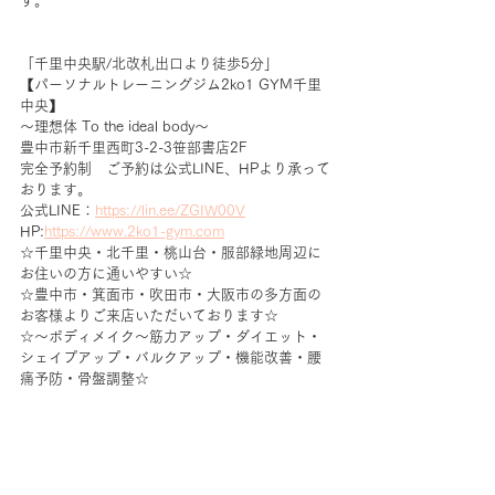
す。
「千里中央駅/北改札出口より徒歩5分」
【パーソナルトレーニングジム2ko1 GYM千里
中央】
～理想体 To the ideal body～
豊中市新千里西町3-2-3笹部書店2F
完全予約制　ご予約は公式LINE、HPより承って
おります。
公式LINE：
https://lin.ee/ZGIW00V
HP:
https://www.2ko1-gym.com
☆千里中央・北千里・桃山台・服部緑地周辺に
お住いの方に通いやすい☆
☆豊中市・箕面市・吹田市・大阪市の多方面の
お客様よりご来店いただいております☆
☆～ボディメイク～筋力アップ・ダイエット・
シェイプアップ・バルクアップ・機能改善・腰
痛予防・骨盤調整☆