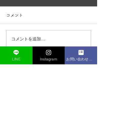
コメント
コメントを追加…
クレアチンの主な効果に
タンパク質はな
ついて
のか。
LINE
Instagram
お問い合わせフォーム
​TOPへ
〒560-0083 ​豊中市新千里西町3-2-3 笹部書店2F
【営業時間 最終受付21:30/不定休】