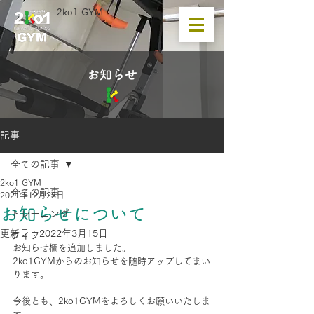
2ko1 GYM
​お知らせ
記事
全ての記事
2ko1 GYM
全ての記事
2021年12月28日
お知らせについて
トレーニング
更新日：
2022年3月15日
ライフ
お知らせ欄を追加しました。
2ko1GYMからのお知らせを随時アップしてまい
ります。
今後とも、2ko1GYMをよろしくお願いいたしま