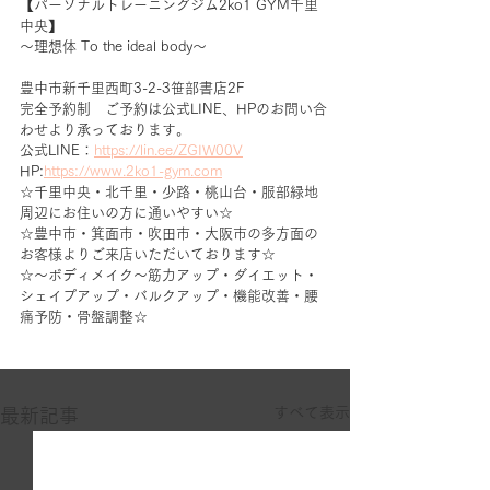
【パーソナルトレーニングジム2ko1 GYM千里
中央】
～理想体 To the ideal body～
豊中市新千里西町3-2-3笹部書店2F
完全予約制　ご予約は公式LINE、HPのお問い合
わせより承っております。
公式LINE：
https://lin.ee/ZGIW00V
HP:
https://www.2ko1-gym.com
☆千里中央・北千里・少路・桃山台・服部緑地
周辺にお住いの方に通いやすい☆
☆豊中市・箕面市・吹田市・大阪市の多方面の
お客様よりご来店いただいております☆
☆～ボディメイク～筋力アップ・ダイエット・
シェイプアップ・バルクアップ・機能改善・腰
痛予防・骨盤調整☆
すべて表示
最新記事