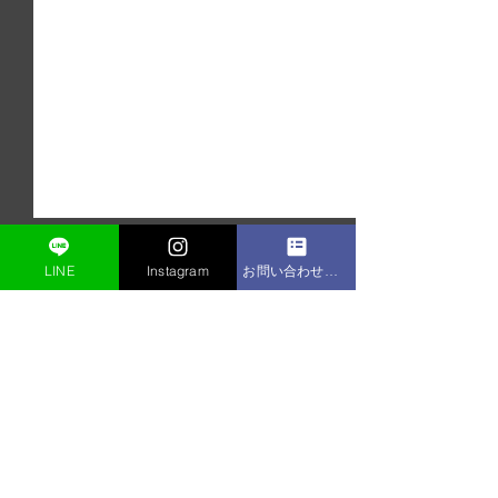
LINE
Instagram
お問い合わせフォーム
コメント
コメントを追加…
☆年末年始のお知らせ☆
『ボディツクで
ました！』