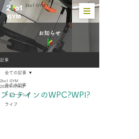
2ko1 GYM
​お知らせ
記事
全ての記事
2ko1 GYM
全ての記事
2022年5月8日
プロテインのWPC?WPI?
トレーニング
ライフ